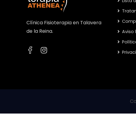
Lista 
Trata
Compa
Clínica Fisioterapia en Talavera
de la Reina.
Aviso 
Políti
Priva
Co