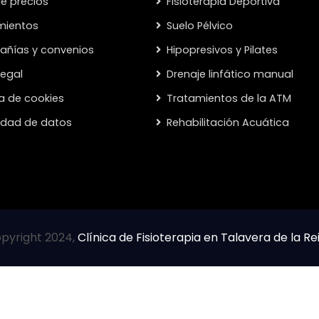
de precios
Fisioterapia Deportiva
mientos
Suelo Pélvico
ñías y convenios
Hipopresivos y Pilates
legal
Drenaje linfático manual
ca de cookies
Tratamientos de la ATM
cidad de datos
Rehabilitación Acuática
pyright 2024,
Clínica de Fisioterapia en Talavera de la Re