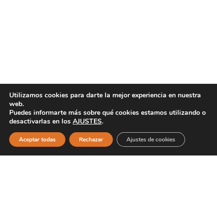
Propiocepción y readaptación al esfuerzo
Utilizamos cookies para darte la mejor experiencia en nuestra
21/11/2017
web.
Leer más »
Puedes informarte más sobre qué cookies estamos utilizando o
desactivarlas en los
AJUSTES
.
Aceptar todas
Rechazar
Ajustes de cookies