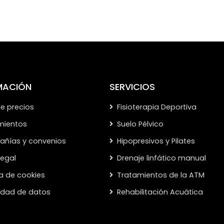
MACIÓN
SERVICIOS
de precios
Fisioterapia Deportiva
mientos
Suelo Pélvico
ñías y convenios
Hipopresivos y Pilates
legal
Drenaje linfático manual
ca de cookies
Tratamientos de la ATM
cidad de datos
Rehabilitación Acuática