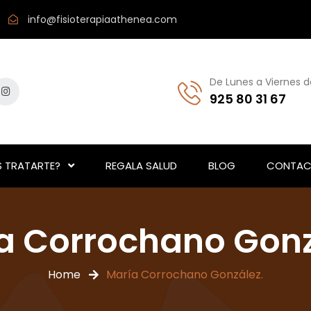
info@fisioterapiaathenea.com
De Lunes a Viernes d
925 80 31 67
 TRATARTE?
REGALA SALUD
BLOG
CONTAC
a Corrochano Gonz
Home
María Corrochano González.