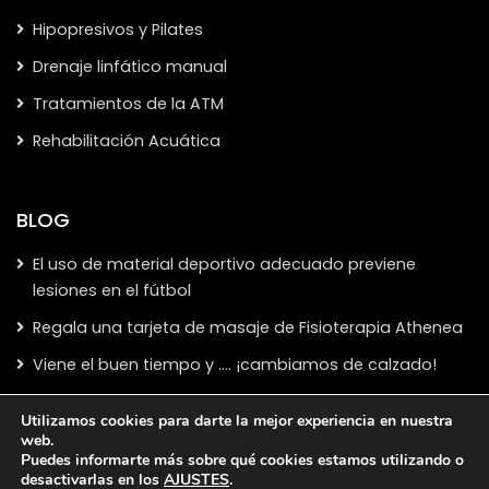
Hipopresivos y Pilates
Drenaje linfático manual
Tratamientos de la ATM
Rehabilitación Acuática
BLOG
El uso de material deportivo adecuado previene
lesiones en el fútbol
Regala una tarjeta de masaje de Fisioterapia Athenea
Viene el buen tiempo y …. ¡cambiamos de calzado!
Utilizamos cookies para darte la mejor experiencia en nuestra
web.
Puedes informarte más sobre qué cookies estamos utilizando o
desactivarlas en los
AJUSTES
.
Copyright 2024,
Clínica de Fisioterapia en Talavera de la