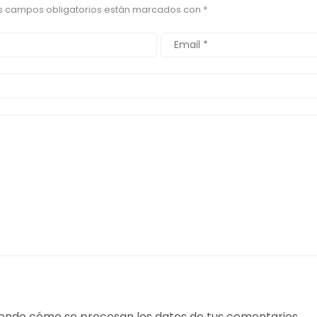
s campos obligatorios están marcados con
*
ende cómo se procesan los datos de tus comentarios.