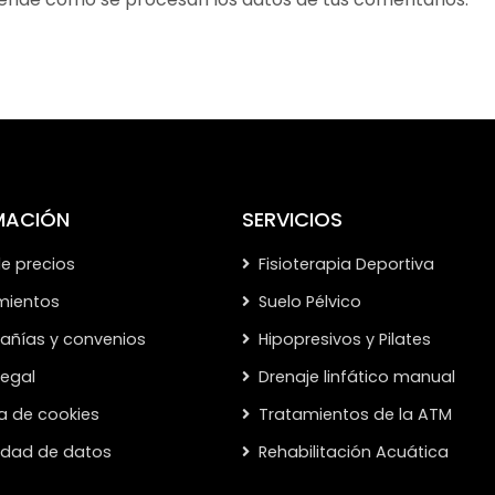
MACIÓN
SERVICIOS
de precios
Fisioterapia Deportiva
mientos
Suelo Pélvico
ñías y convenios
Hipopresivos y Pilates
legal
Drenaje linfático manual
ca de cookies
Tratamientos de la ATM
cidad de datos
Rehabilitación Acuática