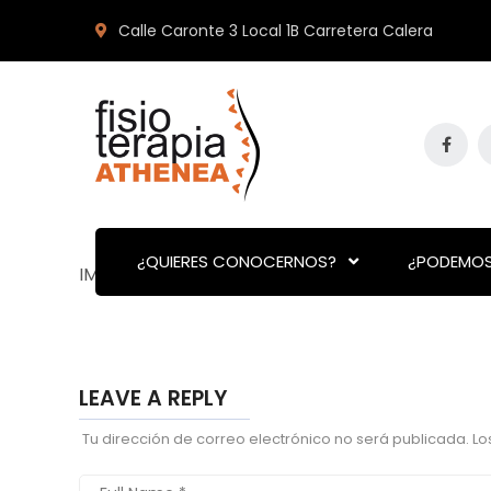
Calle Caronte 3 Local 1B Carretera Calera
¿QUIERES CONOCERNOS?
¿PODEMOS
IMG_20180529_084452
LEAVE A REPLY
Tu dirección de correo electrónico no será publicada.
Lo