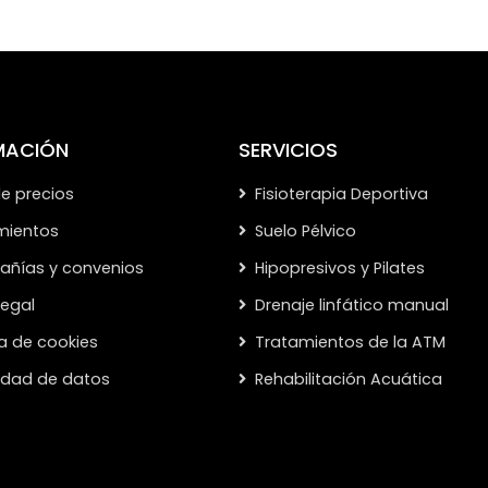
MACIÓN
SERVICIOS
de precios
Fisioterapia Deportiva
mientos
Suelo Pélvico
ñías y convenios
Hipopresivos y Pilates
legal
Drenaje linfático manual
ca de cookies
Tratamientos de la ATM
cidad de datos
Rehabilitación Acuática