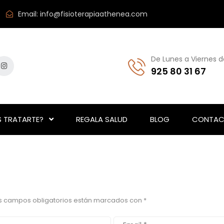
Email:
info@fisioterapiaathenea.com
De Lunes a Viernes d
925 80 31 67
 TRATARTE?
REGALA SALUD
BLOG
CONTAC
s campos obligatorios están marcados con
*