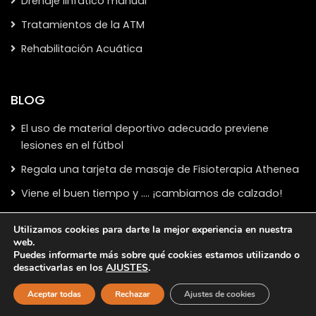
Drenaje linfático manual
Tratamientos de la ATM
Rehabilitación Acuática
BLOG
El uso de material deportivo adecuado previene
lesiones en el fútbol
Regala una tarjeta de masaje de Fisioterapia Athenea
Viene el buen tiempo y …. ¡cambiamos de calzado!
Utilizamos cookies para darte la mejor experiencia en nuestra
web.
Puedes informarte más sobre qué cookies estamos utilizando o
desactivarlas en los
AJUSTES
.
Copyright 2024,
Clínica de Fisioterapia en Talavera de la
Reina
Aceptar todas
Rechazar
Ajustes de cookies