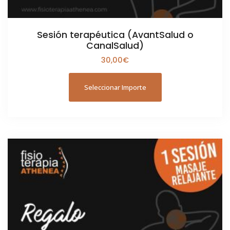
Sesión terapéutica (AvantSalud o
CanalSalud)
30,00
€
Seleccionar Importe