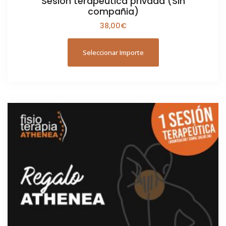
Sesión terapéutica privada (Sin
compañia)
38,00
€
Seleccionar Importe