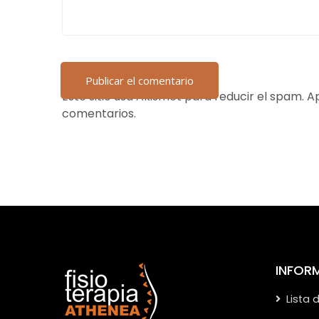
Este sitio usa Akismet para reducir el spam.
Ap
comentarios.
INFOR
Lista 