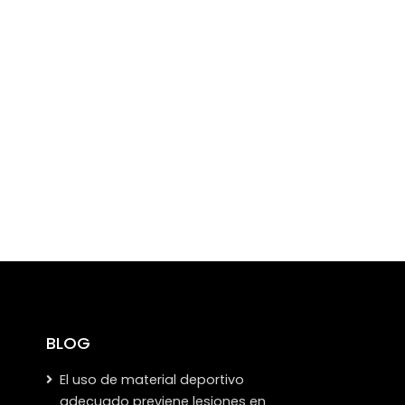
BLOG
El uso de material deportivo
adecuado previene lesiones en