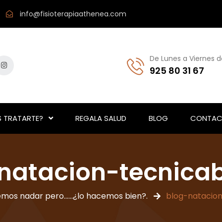
info@fisioterapiaathenea.com
De Lunes a Viernes d
925 80 31 67
 TRATARTE?
REGALA SALUD
BLOG
CONTAC
natacion-tecnica
mos nadar pero......¿lo hacemos bien?.
blog-natacio