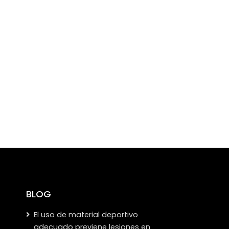
BLOG
El uso de material deportivo
adecuado previene lesiones en