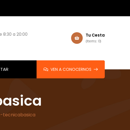
e 8:30 a 20:00
Tu Cesta
(Items: 0)
TAR
VEN A CONOCERNOS
basica
n-tecnicabasica