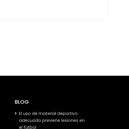
BLOG
El uso de material deportivo
adecuado previene lesiones en
el fútbol