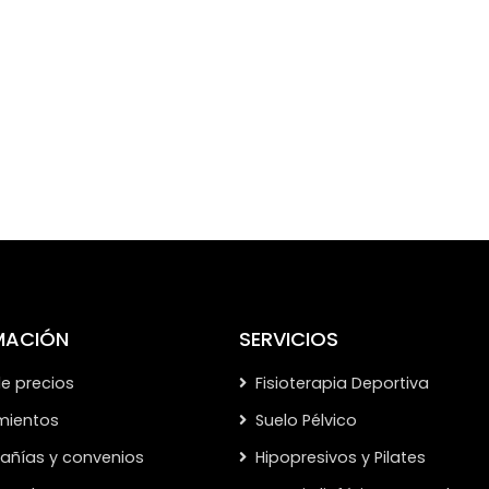
MACIÓN
SERVICIOS
de precios
Fisioterapia Deportiva
mientos
Suelo Pélvico
ñías y convenios
Hipopresivos y Pilates