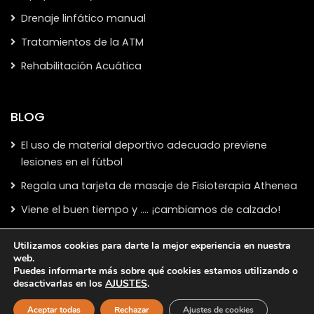
Drenaje linfático manual
Tratamientos de la ATM
Rehabilitación Acuática
BLOG
El uso de material deportivo adecuado previene
lesiones en el fútbol
Regala una tarjeta de masaje de Fisioterapia Athenea
Viene el buen tiempo y …. ¡cambiamos de calzado!
Utilizamos cookies para darte la mejor experiencia en nuestra
web.
Puedes informarte más sobre qué cookies estamos utilizando o
desactivarlas en los
AJUSTES
.
Copyright 2024,
Clínica de Fisioterapia en Talavera de la
Reina
Aceptar todas
Rechazar
Ajustes de cookies