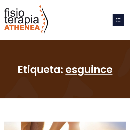
Etiqueta:
esguince