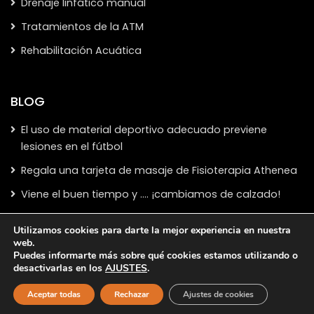
Drenaje linfático manual
Tratamientos de la ATM
Rehabilitación Acuática
BLOG
El uso de material deportivo adecuado previene
lesiones en el fútbol
Regala una tarjeta de masaje de Fisioterapia Athenea
Viene el buen tiempo y …. ¡cambiamos de calzado!
Utilizamos cookies para darte la mejor experiencia en nuestra
web.
Puedes informarte más sobre qué cookies estamos utilizando o
desactivarlas en los
AJUSTES
.
Copyright 2024,
Clínica de Fisioterapia en Talavera de la
Reina
Aceptar todas
Rechazar
Ajustes de cookies